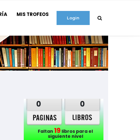
RÍA
MIS TROFEOS
Login
0
0
19
Faltan
libros para el
siguiente nivel